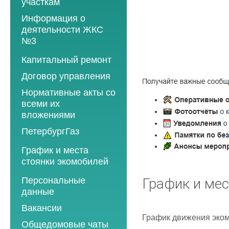
участкам
Информация о
деятельности ЖКС
№3
Программы
Капитальный ремонт
текущего ремонта
Договор управления
2012 год
Нормативные акты со
2013 год
всеми их
вложениями
2014 год
ПетербургГаз
2015 год
2018 год
График и места
2016 год
стоянки экомобилей
2019 год
2017 год
2019 год
Персональные
2020 год
График и мес
2018 год
данные
2020 год
2021 год
2019 год
Вакансии
2021 год
2022 год
2020 год
График движения эком
Общедомовые чаты
2022 год